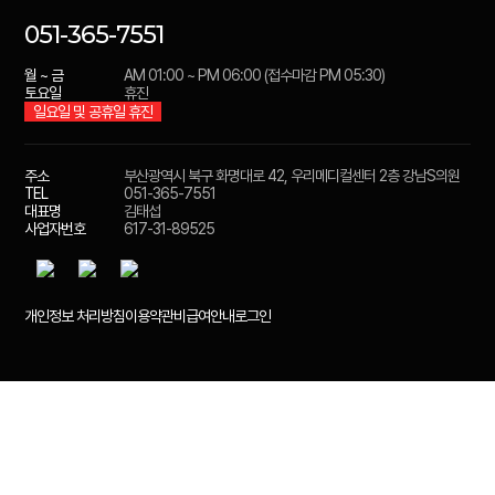
051-365-7551
월 ~ 금
AM 01:00 ~ PM 06:00 (접수마감 PM 05:30)
토요일
휴진
일요일 및 공휴일 휴진
주소
부산광역시 북구 화명대로 42, 우리메디컬센터 2층 강남S의원
TEL
051-365-7551
대표명
김태섭
사업자번호
617-31-89525
개인정보 처리방침
이용약관
비급여안내
로그인